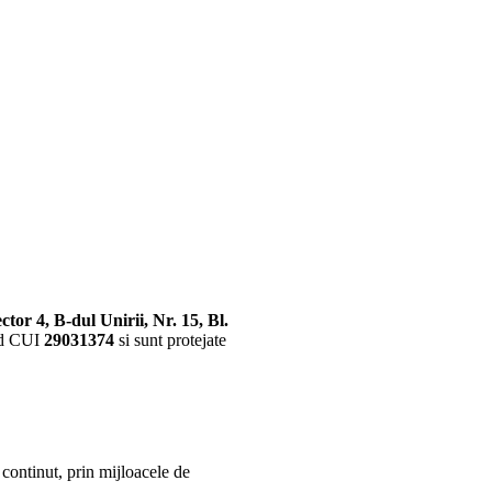
ctor 4, B-dul Unirii, Nr. 15, Bl.
nd CUI
29031374
si sunt protejate
 continut, prin mijloacele de