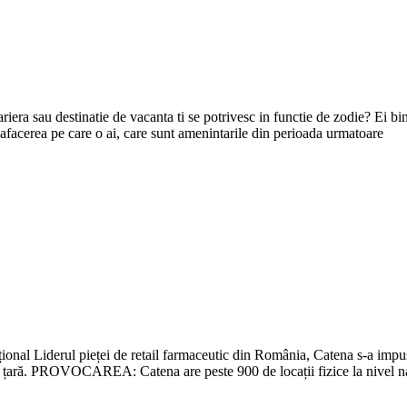
 cariera sau destinatie de vacanta ti se potrivesc in functie de zodie? Ei 
 afacerea pe care o ai, care sunt amenintarile din perioada urmatoare
țional Liderul pieței de retail farmaceutic din România, Catena s-a imp
 din țară. PROVOCAREA: Catena are peste 900 de locații fizice la nivel na