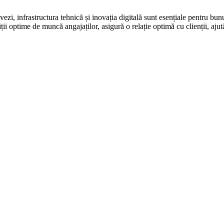
vezi, infrastructura tehnică și inovația digitală sunt esențiale pentru bunu
 optime de muncă angajaților, asigură o relație optimă cu clienții, ajută