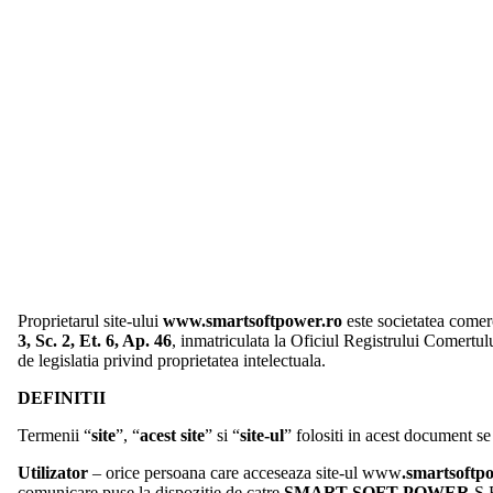
Proprietarul site-ului
www.smartsoftpower.ro
este societatea comer
3, Sc. 2, Et. 6, Ap. 46
, inmatriculata la Oficiul Registrului Comertu
de legislatia privind proprietatea intelectuala.
DEFINITII
Termenii “
site
”, “
acest site
” si “
site-ul
” folositi in acest document s
Utilizator
– orice persoana care acceseaza site-ul www
.smartsoftp
comunicare puse la dispozitie de catre
SMART SOFT POWER
S.