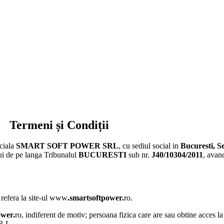
Termeni și Condiții
ciala
SMART SOFT POWER SRL
, cu sediul social in
Bucuresti, Se
lui de pe langa Tribunalul
BUCURESTI
sub nr.
J40/10304/2011
, ava
e refera la site-ul www
.smartsoftpower.
ro.
ower.
ro, indiferent de motiv; persoana fizica care are sau obtine acces la
R.L.